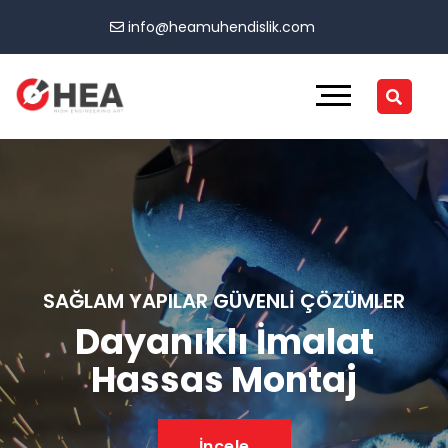
info@heamuhendislik.com
SAĞLAM YAPILAR GÜVENLI ÇÖZÜMLER
Dayanıklı İmalat
Hassas Montaj
İncele