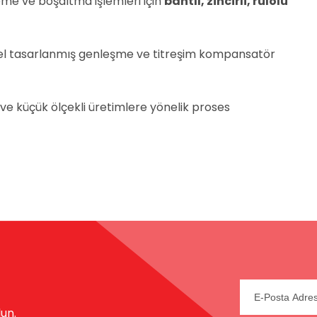
me ve boşaltma işlemleri için
bantlı, zincirli, rulolu
zel tasarlanmış genleşme ve titreşim kompansatör
e küçük ölçekli üretimlere yönelik proses
lun.