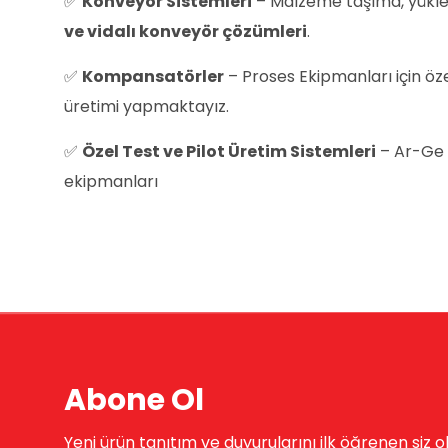
✅
Konveyör Sistemleri
– Malzeme taşıma, yükle
ve vidalı konveyör çözümleri
.
✅
Kompansatörler
– Proses Ekipmanları için ö
üretimi yapmaktayız.
✅
Özel Test ve Pilot Üretim Sistemleri
– Ar-Ge v
ekipmanları
Abone Ol
Yeni ürün tanıtım ve duyurularını ilk öğrenen siz o