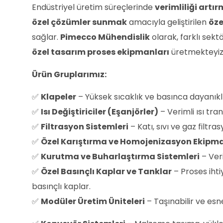
Endüstriyel üretim süreçlerinde
verimliliği artı
özel çözümler sunmak
amacıyla geliştirilen
öze
sağlar.
Pimecco Mühendislik
olarak, farklı sekt
özel tasarım proses ekipmanları
üretmekteyiz
Ürün Gruplarımız:
✅
Klapeler
– Yüksek sıcaklık ve basınca dayanıklı
✅
Isı Değiştiriciler (Eşanjörler)
– Verimli ısı tr
✅
Filtrasyon Sistemleri
– Katı, sıvı ve gaz filtra
✅
Özel Karıştırma ve Homojenizasyon Ekipma
✅
Kurutma ve Buharlaştırma Sistemleri
– Veri
✅
Özel Basınçlı Kaplar ve Tanklar
– Proses ihti
basınçlı kaplar.
✅
Modüler Üretim Üniteleri
– Taşınabilir ve esn